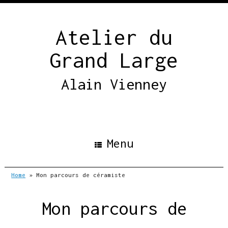
Skip
to
content
Atelier du
Grand Large
Alain Vienney
Menu
Home
»
Mon parcours de céramiste
Mon parcours de